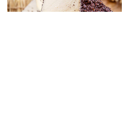
Acompanyament
Acompanyar amb avellana torrada, codonyat, espàrrecs
verds, pa d’olives negres, pa blanc, vi negre de llarga criança
(preferentment syrah o merlot).
Punts de venda