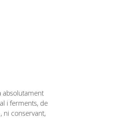
ra absolutament
al i ferments, de
, ni conservant,